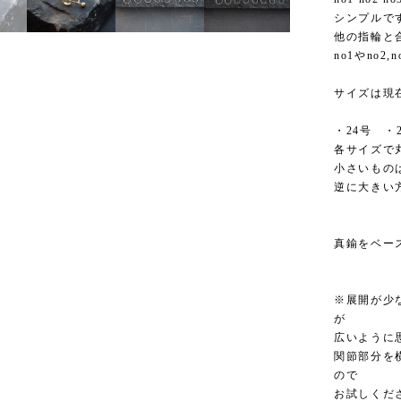
シンプルで
他の指輪と
no1やno
サイズは現
・24号 ・
各サイズで
小さいもの
逆に大きい
真鍮をベー
※展開が少
が
広いように
関節部分を
ので
お試しくだ