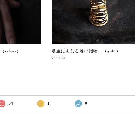
ilver）
幾重にもなる輪の指輪 （gold）
¥13,200
54
1
0