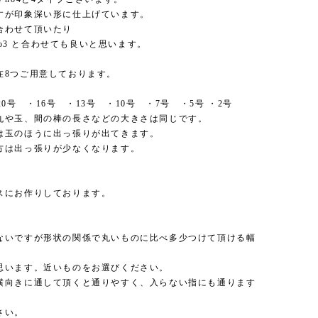
すが印象深い形に仕上げています。
合わせて頂いたり
2,no3 と合わせても良いと思います。
在8つご用意しております。
20号 ・16号 ・13号 ・10号 ・7号 ・5号 ・2号
丸や玉、間の棒の長さなどの大きさは同じです。
は玉のほうに出っ張りが出てきます。
方は出っ張りが少なくなります。
スにお作りしております。
ないですが形状の関係で丸いものに比べ多少つけて頂ける幅
思います。近いものをお選びください。
横向きに通して頂くと通りやすく、入らない指にも通ります
さい。