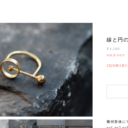
線と円の
¥4,180
SOLD OUT
2026年3月
2
/
5
幾何形体に
no1 no2