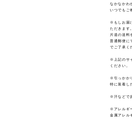
なかなかわ
いつでもご
※もしお届
ただきます
片道の送料
普通郵便に
でご了承く
※上記のサ
ください。
※引っかか
特に装着し
※汗などで
※アレルギ
金属アレル