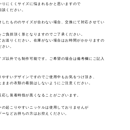
かりにくくサイズに悩まれるかと思いますので
相談ください。
けしたもののサイズが合わない場合、交換にて対応させてい
。
をご負担頂く形となりますのでご了承ください。
てお送りください。在庫がない場合はお時間がかかりますの
ださい。
イズ以外でも制作可能です。ご希望の場合は備考欄にご記入
りやすいデザインですのでご使用中もお気をつけ頂き、
たままの衣類の着脱はしないようにご注意ください。
反応し装着時指が黒くなることがございます。
ーの起こりやすいニッケルは使用しておりませんが
ギーなどお持ちの方はお控えください。