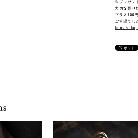
※プレゼン
大切な贈り
プラス10
ご希望でし
https://sho
ms