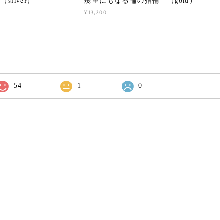
ilver）
幾重にもなる輪の指輪 （gold）
¥13,200
54
1
0