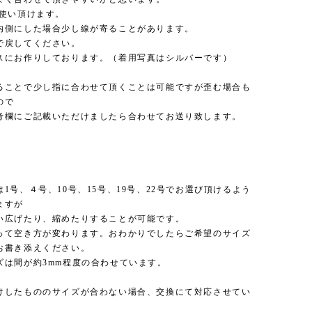
お使い頂けます。
内側にした場合少し線が寄ることがあります。
で戻してください。
スにお作りしております。（着用写真はシルバーです）
ることで少し指に合わせて頂くことは可能ですが歪む場合も
ので
考欄にご記載いただけましたら合わせてお送り致します。
1号、４号、10号、15号、19号、22号でお選び頂けるよう
ますが
い広げたり、縮めたりすることが可能です。
って空き方が変わります。おわかりでしたらご希望のサイズ
お書き添えください。
ズは間が約3mm程度の合わせています。
けしたもののサイズが合わない場合、交換にて対応させてい
。