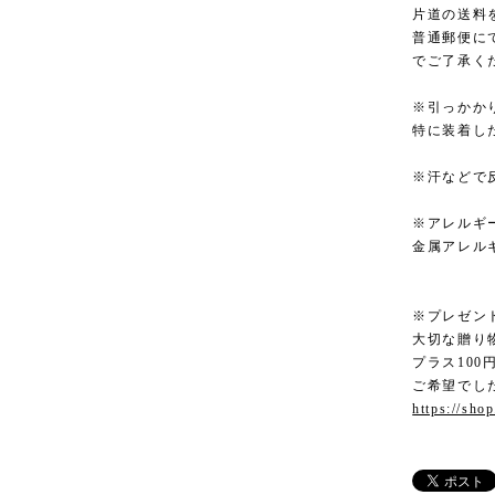
片道の送料
普通郵便に
でご了承く
※引っかか
特に装着し
※汗などで
※アレルギ
金属アレル
※プレゼン
大切な贈り
プラス10
ご希望でし
https://sho