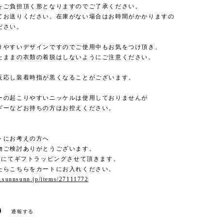
をご負担頂く形となりますのでご了承ください。
てお送りください。在庫がない場合はお時間がかかりますの
ださい。
りやすいデザインですのでご使用中もお気をつけ頂き、
たままの衣類の着脱はしないようにご注意ください。
反応し装着時指が黒くなることがございます。
ーの起こりやすいニッケルは使用しておりませんが
ギーなどお持ちの方はお控えください。
トにお考えの方へ
物ご検討ありがとうございます。
0円にてギフトラッピングさせて頂きます。
たらこちらをカートにお入れください。
p.sunnsunn.jp/items/27111772
通報する