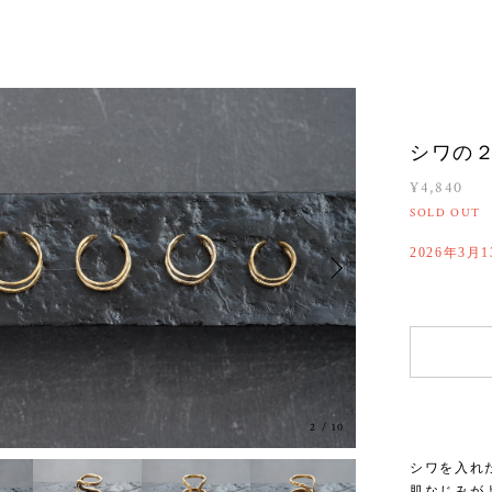
シワの２
¥4,840
SOLD OUT
2026年3月
2
/
10
シワを入れ
肌なじみが