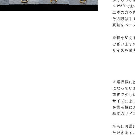
２WAYで
二本の方を
その際は手
真鍮をベー
※幅を変え
ございます
サイズを備
※選択欄には
になってい
前後で少し
サイズによ
を備考欄に
基本のサイ
※もしお届
ただきます