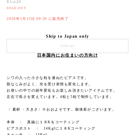
¥4,620
SOLD OUT
2026年3月13日 00:20 に販売終了
Ship to Japan only
Sold out
日本国内にお住まいの方向け
シワの入った小さな粒を連ねたピアスです。
肌なじみがよく、光を受け表情も変化します。
お使いの中での経年変化もお楽しみ頂きたいアイテムです。
左右で長さを変えています。4粒と5粒で制作しています。
〈 素材 ・大きさ〉※おおよそです。個体差がございます。
本体 ： 真鍮に１８Kをコーティング
ピアスポスト ： 14Kgfに１８Kコーティング
キャッチ ： 14Kgf