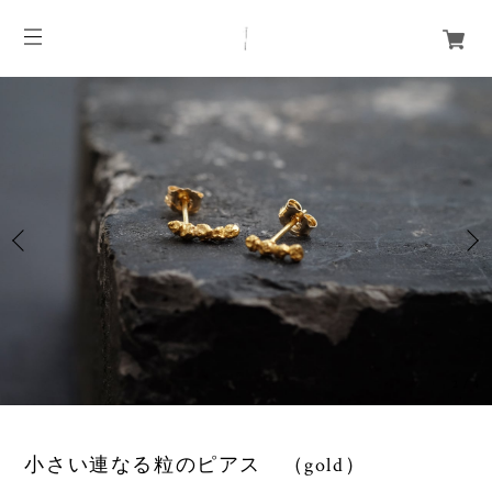
3
/
4
小さい連なる粒のピアス （gold）