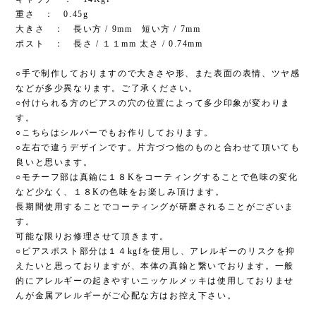
重さ ： 0.45g
大きさ ： 長い方 / 9mm 短い方 / 7mm
ポスト ： 長さ / １１mm 太さ / 0.74mm
○手で制作しておりますので大きさや形、また表面の表情、ツヤ感
などが多少異なります。ご了承ください。
○付けられる方のピアスの穴の位置によって多少印象が変わりま
す。
○こちらはシルバーでもお作りしております。
○左右で違うデザインです。片方づつ他のものと合わせて頂いても
良いと思います。
○モチーフ部は真鍮に１８Kをコーティングすることで色味の変化
など少なく、１８Kの色味をお楽しみ頂けます。
長期間使用することでコーティングが研磨されることがございま
す。
可能な限りお修理させて頂きます。
○ピアスポスト部分は１４kgfを使用し、アレルギーのリスクを抑
えたいと思っておりますが、本体の真鍮と繋いでおります。一般
的にアレルギーの起きやすいニッケルメッキは使用しておりませ
んが金属アレルギーがご心配な方はお控え下さい。