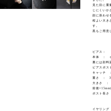
見た目に重
じにくいか
顔に添わせ
程よい大き
す。
黒もご用意
ピアス：
本体 ： 
裏には顔料
ピアスポス
キャッチ 
重さ ： 3.
大きさ ： 大
前後×15
ポスト長さ 
イヤリング 