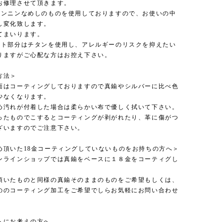
お修理させて頂きます。
タンニンなめしのものを使用しておりますので、お使いの中
し変化致します。
てまいります。
スト部分はチタンを使用し、アレルギーのリスクを抑えたい
りますがご心配な方はお控え下さい。
方法＞
面はコーティングしておりますので真鍮やシルバーに比べ色
少なくなります。
め汚れが付着した場合は柔らかい布で優しく拭いて下さい。
ったものでこするとコーティングが剥がれたり、革に傷がつ
ざいますのでご注意下さい。
め頂いた18金コーティングしていないものをお持ちの方へ＞
ンラインショップでは真鍮をベースに１８金をコーティグし
。
頂いたものと同様の真鍮そのままのものをご希望もしくは、
ののコーティング加工をご希望でしらお気軽にお問い合わせ
トにお考えの方へ