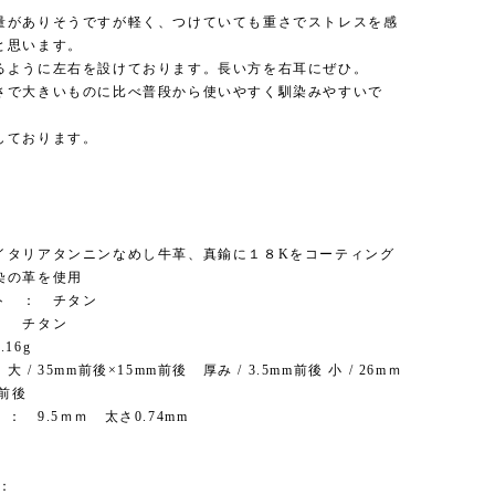
量がありそうですが軽く、つけていても重さでストレスを感
と思います。
るように左右を設けております。長い方を右耳にぜひ。
さで大きいものに比べ普段から使いやすく馴染みやすいで
しております。
イタリアタンニンなめし牛革、真鍮に１８Kをコーティング
染の革を使用
ト ： チタン
： チタン
16g
 / 35mm前後×15mm前後 厚み / 3.5mm前後 小 / 26mｍ
mm前後
： 9.5ｍｍ 太さ0.74mm
：