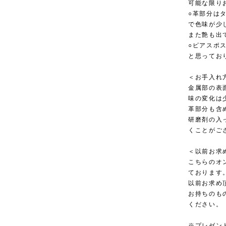
可能な限り
○革部分は
で色味が少
また艶も出
○ピアスポ
と思ってお
＜お手入れ
金属部の表
味の変化は
革部分も含
研磨剤の入
くことがご
＜以前お求
こちらのオ
ております
以前お求め
お持ちのも
ください。
※プレゼン