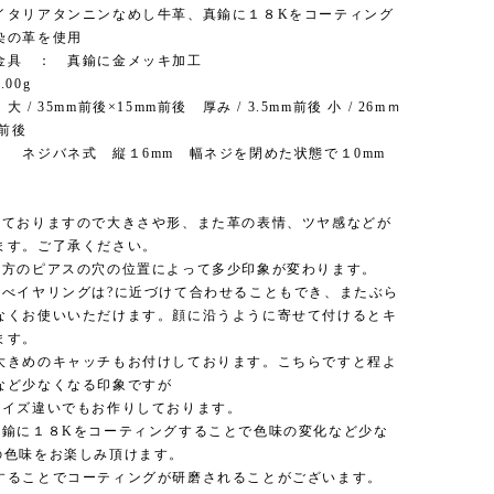
イタリアタンニンなめし牛革、真鍮に１８Kをコーティング
染の革を使用
金具 ： 真鍮に金メッキ加工
00g
 / 35mm前後×15mm前後 厚み / 3.5mm前後 小 / 26mｍ
mm前後
 ネジバネ式 縦１6mm 幅ネジを閉めた状態で１0mm
しておりますので大きさや形、また革の表情、ツヤ感などが
ます。ご了承ください。
る方のピアスの穴の位置によって多少印象が変わります。
比べイヤリングは?に近づけて合わせることもでき、またぶら
なくお使いいただけます。顔に沿うように寄せて付けるとキ
ます。
大きめのキャッチもお付けしております。こちらですと程よ
など少なくなる印象ですが
サイズ違いでもお作りしております。
真鍮に１８Kをコーティングすることで色味の変化など少な
の色味をお楽しみ頂けます。
することでコーティングが研磨されることがございます。