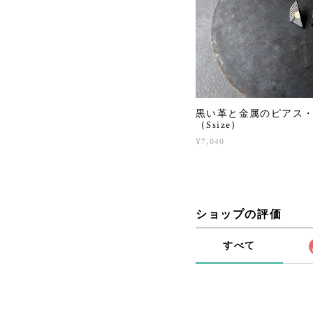
黒い革と金属のピアス
（Ssize）
¥7,040
ショップの評価
すべて