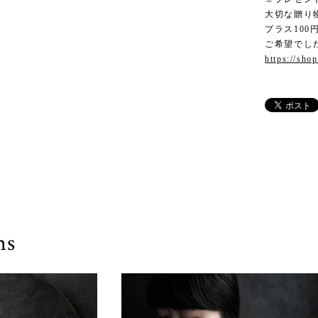
大切な贈り
プラス10
ご希望でし
https://sho
ms