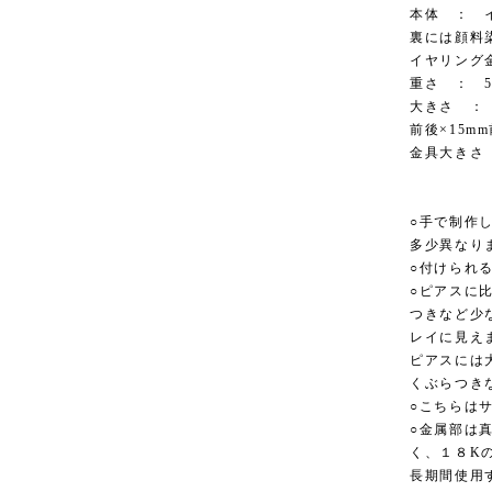
本体 ： 
裏には顔料
イヤリング
重さ ： 5.
大きさ ： 大
前後×15
金具大きさ
○手で制作
多少異なり
○付けられ
○ピアスに
つきなど少
レイに見え
ピアスには
くぶらつき
○こちらは
○金属部は
く、１８K
長期間使用