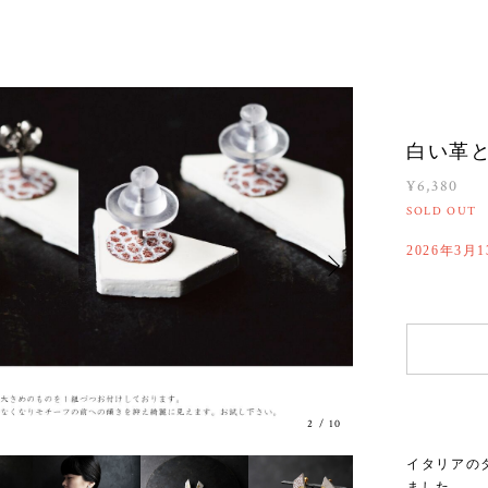
白い革と
¥6,380
SOLD OUT
2026年3月
2
/
10
イタリアの
ました。